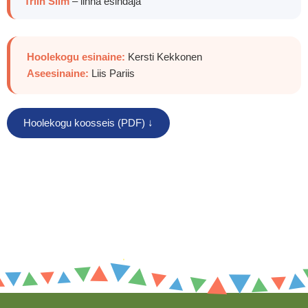
Triin Siim
– linna esindaja
Hoolekogu esinaine:
Kersti Kekkonen
Aseesinaine:
Liis Pariis
Hoolekogu koosseis (PDF) ↓