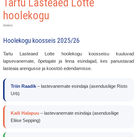
Tartu Lasteaed Lotte
lastevanemate esindaja
(asendusliige Marli Kalde) Piret
hoolekogu
Reimal – õpetajate esindaja
(asendusliige Agnes Purik) Triin
direktor
Siim – linna esindaja Hoolekogu
esinaine: Kersti Kekkonen
Hoolekogu koosseis 2025/26
Aseesinaine: Liis Pariis
Hoolekogu koosseis (PDF) ↓
Tartu Lasteaed Lotte hoolekogu koosseisu kuuluvad
Tartu Lasteaed Lotte hoolekogu
lapsevanemate, õpetajate ja linna esindajad, kes panustavad
lasteaia arengusse ja koostöö edendamisse.
Triin Raadik
– lastevanemate esindaja (asendusliige Risto
Urb)
Kaili Halapuu
– lastevanemate esindaja (asendusliige
Eliise Sepping)