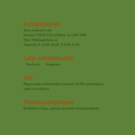
Kontaktandmed
Tartu Lasteaed Lotte
Direktor VIIVE VELLEMAA, tel 5300 3060
Viive.Vellemaa@tartu.ee
Vastuvõtt: E 14.00-18.00, N 9.00-11.00
Lotte sotsiaalmeedia
Facebook
Instagram
Eliis
Mugavamaks suhtlemiseks kasutame ELIISi infosüsteemi,
vaata
www.eliis.eu
Privaatsustingimused
Koduleht ei kogu, salvesta ega töötle kasutajaandmeid.