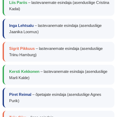
Liis Pariis
– lastevanemate esindaja (asendusliige Cristina
Kadai)
Inga Lehtsalu
– lastevanemate esindaja (asendusliige
Jaanika Loomus)
Sigrit Pikkuus
– lastevanemate esindaja (asendusliige
Tartu Lasteaed Lotte
Triinu Hamburg)
hoolekogu
Kersti Kekkonen
– lastevanemate esindaja (asendusliige
Marli Kalde)
Piret Reimal
– õpetajate esindaja (asendusliige Agnes
Purik)