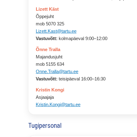
Lizett Käst
Õppejuht
mob 5070 325
Lizett.Kast@tartu.ee
Vastuvõtt:
kolmapäeval 9:00–12:00
Õnne Tralla
Majandusjuht
mob 5155 634
Võta meiega ühendust
Onne.Tralla@tartu.ee
Vastuvõtt:
teisipäeval 16:00–16:30
Kristin Kongi
Asjaajaja
Kristin.Kongi@tartu.ee
Tugipersonal