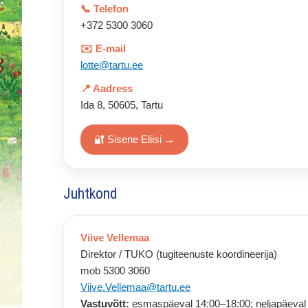
📞 Telefon
+372 5300 3060
✉️ E-mail
lotte@tartu.ee
📍 Aadress
Ida 8, 50605, Tartu
🔐 Sisene Eliisi →
Juhtkond
Viive Vellemaa
Direktor / TUKO (tugiteenuste koordineerija)
mob 5300 3060
Viive.Vellemaa@tartu.ee
Vastuvõtt:
esmaspäeval 14:00–18:00; neljapäeval