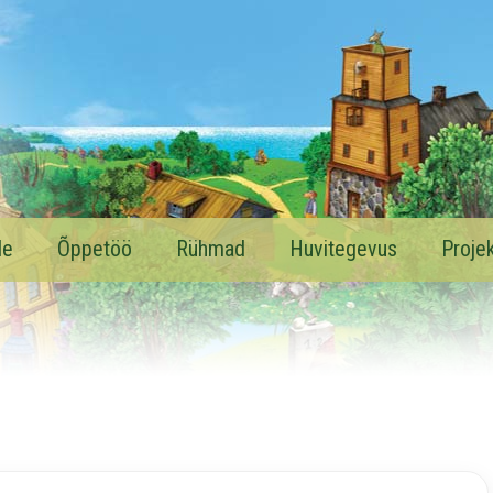
le
Õppetöö
Rühmad
Huvitegevus
Projek