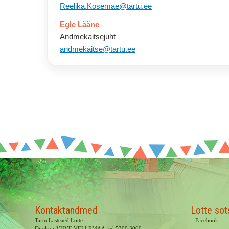
Reelika.Kosemae@tartu.ee
Egle Lääne
Andmekaitsejuht
andmekaitse@tartu.ee
Kontaktandmed
Lotte sot
Tartu Lasteaed Lotte
Facebook
Direktor VIIVE VELLEMAA, tel 5300 3060