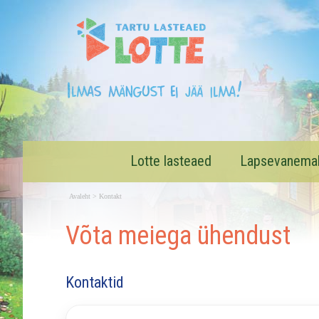
write(' '+ts1+ts2+ts3+' ');
andm[no-
Smpam)ekaitse@tartu.ee
Võta
meiega ühendust
Lotte lasteaed
Lapsevanema
Avaleht
>
Kontakt
Võta meiega ühendust
Kontaktid