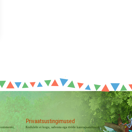
Privaatsustingimused
osüsteemi,
Koduleht ei kogu, salvesta ega töötle kasutajaandmeid.