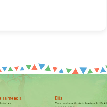
siaalmeedia
Eliis
Instagram
Mugavamaks suhtlemiseks kasutame ELIISi inf
vaata
www.eliis.eu